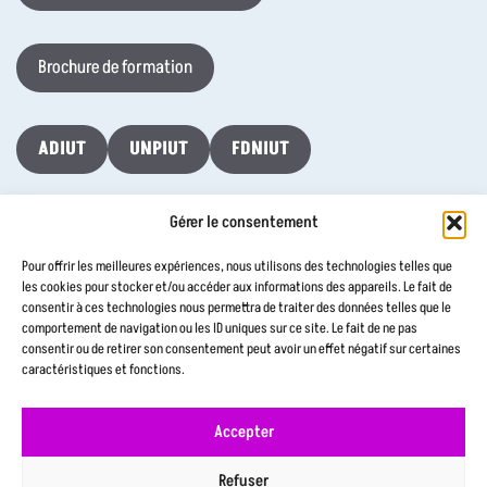
Brochure de formation
ADIUT
UNPIUT
FDNIUT
Gérer le consentement
Taxe d’Apprentissage 2026
Pour offrir les meilleures expériences, nous utilisons des technologies telles que
les cookies pour stocker et/ou accéder aux informations des appareils. Le fait de
consentir à ces technologies nous permettra de traiter des données telles que le
Contactez-nous
comportement de navigation ou les ID uniques sur ce site. Le fait de ne pas
consentir ou de retirer son consentement peut avoir un effet négatif sur certaines
caractéristiques et fonctions.
Accepter
Aide à la navigation
Déclaration d’accessibilité
Refuser