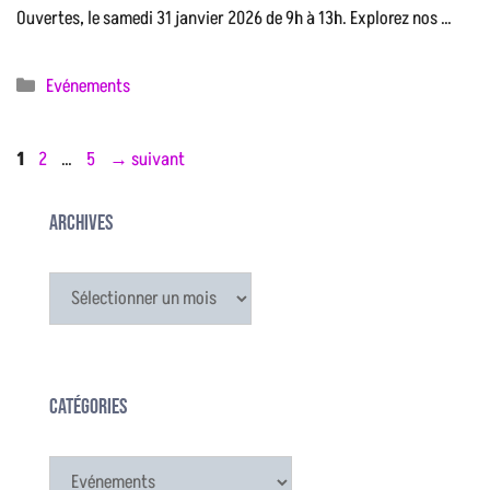
Ouvertes, le samedi 31 janvier 2026 de 9h à 13h. Explorez nos …
Catégories
Evénements
Page
Page
Page
1
2
…
5
→
suivant
Archives
Archives
Catégories
Catégories