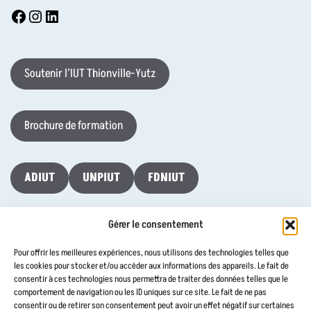
Soutenir l’IUT Thionville-Yutz
Brochure de formation
ADIUT
UNPIUT
FDNIUT
Gérer le consentement
Taxe d’Apprentissage 2026
Pour offrir les meilleures expériences, nous utilisons des technologies telles que
les cookies pour stocker et/ou accéder aux informations des appareils. Le fait de
consentir à ces technologies nous permettra de traiter des données telles que le
Contactez-nous
comportement de navigation ou les ID uniques sur ce site. Le fait de ne pas
consentir ou de retirer son consentement peut avoir un effet négatif sur certaines