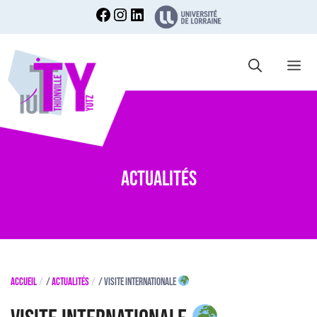
Aller
au
contenu
Me
Actualités
Accueil
/
Actualités
/
Visite Internationale