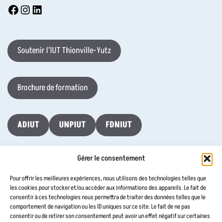
Soutenir l’IUT Thionville-Yutz
Brochure de formation
ADIUT
UNPIUT
FDNIUT
Gérer le consentement
Taxe d’Apprentissage 2026
Pour offrir les meilleures expériences, nous utilisons des technologies telles que
les cookies pour stocker et/ou accéder aux informations des appareils. Le fait de
consentir à ces technologies nous permettra de traiter des données telles que le
Contactez-nous
comportement de navigation ou les ID uniques sur ce site. Le fait de ne pas
consentir ou de retirer son consentement peut avoir un effet négatif sur certaines