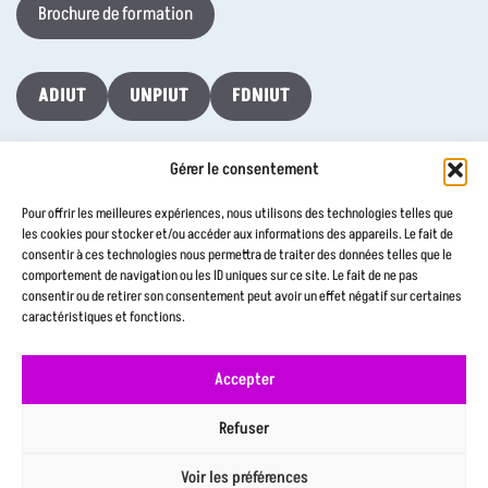
Brochure de formation
ADIUT
UNPIUT
FDNIUT
Gérer le consentement
Taxe d’Apprentissage 2026
Pour offrir les meilleures expériences, nous utilisons des technologies telles que
les cookies pour stocker et/ou accéder aux informations des appareils. Le fait de
consentir à ces technologies nous permettra de traiter des données telles que le
Contactez-nous
comportement de navigation ou les ID uniques sur ce site. Le fait de ne pas
consentir ou de retirer son consentement peut avoir un effet négatif sur certaines
caractéristiques et fonctions.
Accepter
Aide à la navigation
Déclaration d’accessibilité
Refuser
Mentions légales
Plan du site
Politique de confidentialité
Voir les préférences
© 2026 IUT-Thionville-Yutz - Université de Lorraine. Tous droits